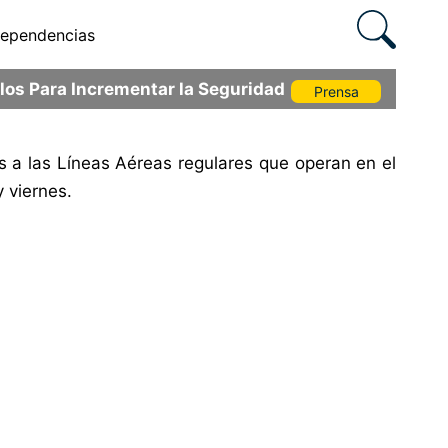
ependencias
os Para Incrementar la Seguridad
Prensa
s a las Líneas Aéreas regulares que operan en el
 viernes.