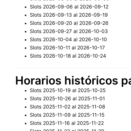
Slots 2026-09-06 al 2026-09-12
Slots 2026-09-13 al 2026-09-19
Slots 2026-09-20 al 2026-09-26
Slots 2026-09-27 al 2026-10-03
Slots 2026-10-04 al 2026-10-10
Slots 2026-10-11 al 2026-10-17
Slots 2026-10-18 al 2026-10-24
Horarios históricos p
Slots 2025-10-19 al 2025-10-25
Slots 2025-10-26 al 2025-11-01
Slots 2025-11-02 al 2025-11-08
Slots 2025-11-09 al 2025-11-15
Slots 2025-11-16 al 2025-11-22