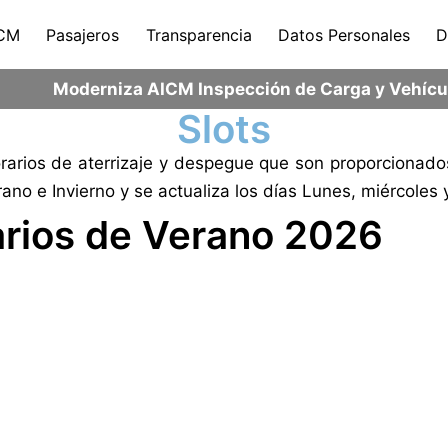
CM
Pasajeros
Transparencia
Datos Personales
D
Moderniza AICM Inspección de Carga y Vehícul
Slots
horarios de aterrizaje y despegue que son proporcionado
o e Invierno y se actualiza los días Lunes, miércoles y
arios de Verano 2026