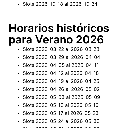
Slots 2026-10-18 al 2026-10-24
Horarios históricos
para Verano 2026
Slots 2026-03-22 al 2026-03-28
Slots 2026-03-29 al 2026-04-04
Slots 2026-04-05 al 2026-04-11
Slots 2026-04-12 al 2026-04-18
Slots 2026-04-19 al 2026-04-25
Slots 2026-04-26 al 2026-05-02
Slots 2026-05-03 al 2026-05-09
Slots 2026-05-10 al 2026-05-16
Slots 2026-05-17 al 2026-05-23
Slots 2026-05-24 al 2026-05-30