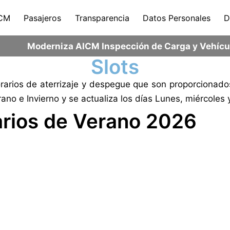
CM
Pasajeros
Transparencia
Datos Personales
D
Moderniza AICM Inspección de Carga y Vehícul
Slots
horarios de aterrizaje y despegue que son proporcionado
o e Invierno y se actualiza los días Lunes, miércoles y
arios de Verano 2026