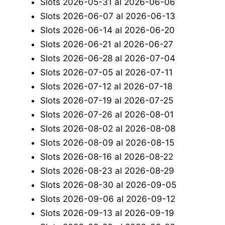
Slots 2026-05-31 al 2026-06-06
Slots 2026-06-07 al 2026-06-13
Slots 2026-06-14 al 2026-06-20
Slots 2026-06-21 al 2026-06-27
Slots 2026-06-28 al 2026-07-04
Slots 2026-07-05 al 2026-07-11
Slots 2026-07-12 al 2026-07-18
Slots 2026-07-19 al 2026-07-25
Slots 2026-07-26 al 2026-08-01
Slots 2026-08-02 al 2026-08-08
Slots 2026-08-09 al 2026-08-15
Slots 2026-08-16 al 2026-08-22
Slots 2026-08-23 al 2026-08-29
Slots 2026-08-30 al 2026-09-05
Slots 2026-09-06 al 2026-09-12
Slots 2026-09-13 al 2026-09-19