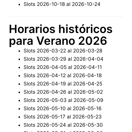
Slots 2026-10-18 al 2026-10-24
Horarios históricos
para Verano 2026
Slots 2026-03-22 al 2026-03-28
Slots 2026-03-29 al 2026-04-04
Slots 2026-04-05 al 2026-04-11
Slots 2026-04-12 al 2026-04-18
Slots 2026-04-19 al 2026-04-25
Slots 2026-04-26 al 2026-05-02
Slots 2026-05-03 al 2026-05-09
Slots 2026-05-10 al 2026-05-16
Slots 2026-05-17 al 2026-05-23
Slots 2026-05-24 al 2026-05-30