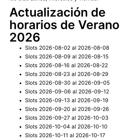
Actualización de
horarios de Verano
2026
Slots 2026-08-02 al 2026-08-08
Slots 2026-08-09 al 2026-08-15
Slots 2026-08-16 al 2026-08-22
Slots 2026-08-23 al 2026-08-29
Slots 2026-08-30 al 2026-09-05
Slots 2026-09-06 al 2026-09-12
Slots 2026-09-13 al 2026-09-19
Slots 2026-09-20 al 2026-09-26
Slots 2026-09-27 al 2026-10-03
Slots 2026-10-04 al 2026-10-10
Slots 2026-10-11 al 2026-10-17