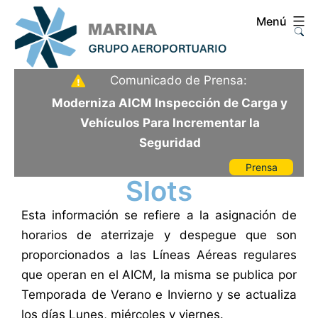
Saltar
Menú
al
contenido
Aeropuerto
Comunicado de Prensa:
Internacional
Moderniza AICM Inspección de Carga y
de
Vehículos Para Incrementar la
la
Seguridad
Ciudad
Prensa
de
Slots
México
Esta información se refiere a la asignación de
horarios de aterrizaje y despegue que son
proporcionados a las Líneas Aéreas regulares
que operan en el AICM, la misma se publica por
Temporada de Verano e Invierno y se actualiza
los días Lunes, miércoles y viernes.