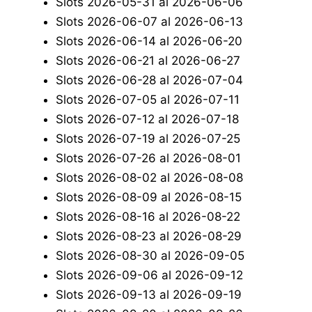
Slots 2026-05-31 al 2026-06-06
Slots 2026-06-07 al 2026-06-13
Slots 2026-06-14 al 2026-06-20
Slots 2026-06-21 al 2026-06-27
Slots 2026-06-28 al 2026-07-04
Slots 2026-07-05 al 2026-07-11
Slots 2026-07-12 al 2026-07-18
Slots 2026-07-19 al 2026-07-25
Slots 2026-07-26 al 2026-08-01
Slots 2026-08-02 al 2026-08-08
Slots 2026-08-09 al 2026-08-15
Slots 2026-08-16 al 2026-08-22
Slots 2026-08-23 al 2026-08-29
Slots 2026-08-30 al 2026-09-05
Slots 2026-09-06 al 2026-09-12
Slots 2026-09-13 al 2026-09-19