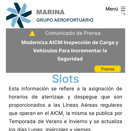
Saltar
Menú
al
contenido
Aeropuerto
Comunicado de Prensa:
Internacional
Moderniza AICM Inspección de Carga y
de
Vehículos Para Incrementar la
la
Seguridad
Ciudad
Prensa
de
Slots
México
Esta información se refiere a la asignación de
horarios de aterrizaje y despegue que son
proporcionados a las Líneas Aéreas regulares
que operan en el AICM, la misma se publica por
Temporada de Verano e Invierno y se actualiza
los días Lunes, miércoles y viernes.