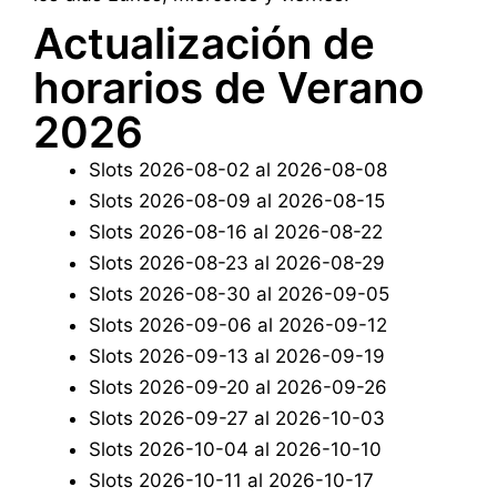
Actualización de
horarios de Verano
2026
Slots 2026-08-02 al 2026-08-08
Slots 2026-08-09 al 2026-08-15
Slots 2026-08-16 al 2026-08-22
Slots 2026-08-23 al 2026-08-29
Slots 2026-08-30 al 2026-09-05
Slots 2026-09-06 al 2026-09-12
Slots 2026-09-13 al 2026-09-19
Slots 2026-09-20 al 2026-09-26
Slots 2026-09-27 al 2026-10-03
Slots 2026-10-04 al 2026-10-10
Slots 2026-10-11 al 2026-10-17