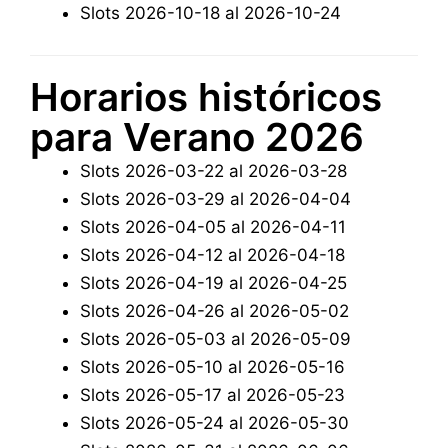
Slots 2026-10-18 al 2026-10-24
Horarios históricos
para Verano 2026
Slots 2026-03-22 al 2026-03-28
Slots 2026-03-29 al 2026-04-04
Slots 2026-04-05 al 2026-04-11
Slots 2026-04-12 al 2026-04-18
Slots 2026-04-19 al 2026-04-25
Slots 2026-04-26 al 2026-05-02
Slots 2026-05-03 al 2026-05-09
Slots 2026-05-10 al 2026-05-16
Slots 2026-05-17 al 2026-05-23
Slots 2026-05-24 al 2026-05-30