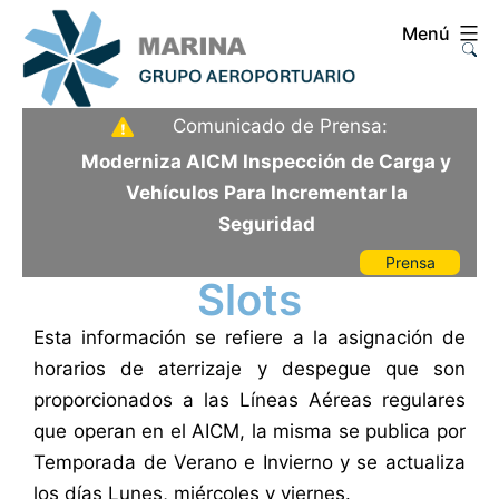
Saltar
Menú
al
contenido
Aeropuerto
Comunicado de Prensa:
Internacional
Moderniza AICM Inspección de Carga y
de
Vehículos Para Incrementar la
la
Seguridad
Ciudad
Prensa
de
Slots
México
Esta información se refiere a la asignación de
horarios de aterrizaje y despegue que son
proporcionados a las Líneas Aéreas regulares
que operan en el AICM, la misma se publica por
Temporada de Verano e Invierno y se actualiza
los días Lunes, miércoles y viernes.