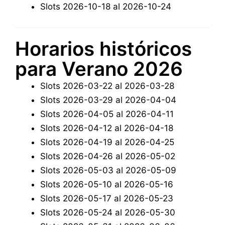
Slots 2026-10-18 al 2026-10-24
Horarios históricos
para Verano 2026
Slots 2026-03-22 al 2026-03-28
Slots 2026-03-29 al 2026-04-04
Slots 2026-04-05 al 2026-04-11
Slots 2026-04-12 al 2026-04-18
Slots 2026-04-19 al 2026-04-25
Slots 2026-04-26 al 2026-05-02
Slots 2026-05-03 al 2026-05-09
Slots 2026-05-10 al 2026-05-16
Slots 2026-05-17 al 2026-05-23
Slots 2026-05-24 al 2026-05-30