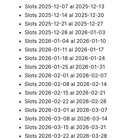
Slots 2025-12-07 al 2025-12-13
Slots 2025-12-14 al 2025-12-20
Slots 2025-12-21 al 2025-12-27
Slots 2025-12-28 al 2026-01-03
Slots 2026-01-04 al 2026-01-10
Slots 2026-01-11 al 2026-01-17
Slots 2026-01-18 al 2026-01-24
Slots 2026-01-25 al 2026-01-31
Slots 2026-02-01 al 2026-02-07
Slots 2026-02-08 al 2026-02-14
Slots 2026-02-15 al 2026-02-21
Slots 2026-02-22 al 2026-02-28
Slots 2026-03-01 al 2026-03-07
Slots 2026-03-08 al 2026-03-14
Slots 2026-03-15 al 2026-03-21
Slots 2026-03-22 al 2026-03-28