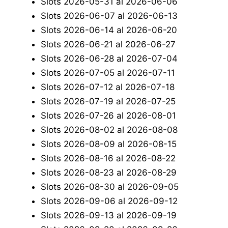
Slots 2026-05-31 al 2026-06-06
Slots 2026-06-07 al 2026-06-13
Slots 2026-06-14 al 2026-06-20
Slots 2026-06-21 al 2026-06-27
Slots 2026-06-28 al 2026-07-04
Slots 2026-07-05 al 2026-07-11
Slots 2026-07-12 al 2026-07-18
Slots 2026-07-19 al 2026-07-25
Slots 2026-07-26 al 2026-08-01
Slots 2026-08-02 al 2026-08-08
Slots 2026-08-09 al 2026-08-15
Slots 2026-08-16 al 2026-08-22
Slots 2026-08-23 al 2026-08-29
Slots 2026-08-30 al 2026-09-05
Slots 2026-09-06 al 2026-09-12
Slots 2026-09-13 al 2026-09-19