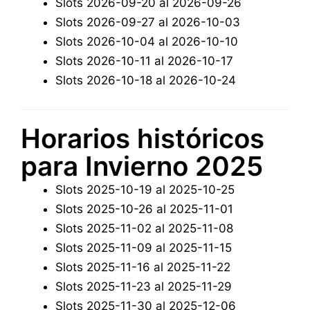
Slots 2026-09-20 al 2026-09-26
Slots 2026-09-27 al 2026-10-03
Slots 2026-10-04 al 2026-10-10
Slots 2026-10-11 al 2026-10-17
Slots 2026-10-18 al 2026-10-24
Horarios históricos
para Invierno 2025
Slots 2025-10-19 al 2025-10-25
Slots 2025-10-26 al 2025-11-01
Slots 2025-11-02 al 2025-11-08
Slots 2025-11-09 al 2025-11-15
Slots 2025-11-16 al 2025-11-22
Slots 2025-11-23 al 2025-11-29
Slots 2025-11-30 al 2025-12-06