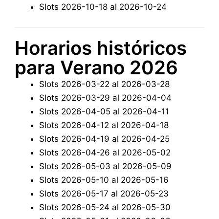
Slots 2026-10-18 al 2026-10-24
Horarios históricos
para Verano 2026
Slots 2026-03-22 al 2026-03-28
Slots 2026-03-29 al 2026-04-04
Slots 2026-04-05 al 2026-04-11
Slots 2026-04-12 al 2026-04-18
Slots 2026-04-19 al 2026-04-25
Slots 2026-04-26 al 2026-05-02
Slots 2026-05-03 al 2026-05-09
Slots 2026-05-10 al 2026-05-16
Slots 2026-05-17 al 2026-05-23
Slots 2026-05-24 al 2026-05-30