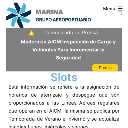
Saltar
Menú
al
contenido
Aeropuerto
Comunicado de Prensa:
Internacional
Moderniza AICM Inspección de Carga y
de
Vehículos Para Incrementar la
la
Seguridad
Ciudad
Prensa
de
Slots
México
Esta información se refiere a la asignación de
horarios de aterrizaje y despegue que son
proporcionados a las Líneas Aéreas regulares
que operan en el AICM, la misma se publica por
Temporada de Verano e Invierno y se actualiza
los días Lunes, miércoles y viernes.