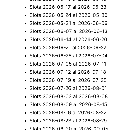
Slots 2026-05-17 al 2026-05-23
Slots 2026-05-24 al 2026-05-30
Slots 2026-05-31 al 2026-06-06
Slots 2026-06-07 al 2026-06-13
Slots 2026-06-14 al 2026-06-20
Slots 2026-06-21 al 2026-06-27
Slots 2026-06-28 al 2026-07-04
Slots 2026-07-05 al 2026-07-11
Slots 2026-07-12 al 2026-07-18
Slots 2026-07-19 al 2026-07-25
Slots 2026-07-26 al 2026-08-01
Slots 2026-08-02 al 2026-08-08
Slots 2026-08-09 al 2026-08-15
Slots 2026-08-16 al 2026-08-22
Slots 2026-08-23 al 2026-08-29
Slots 2026-08-30 al 2026-09-05