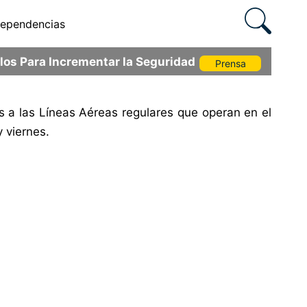
ependencias
os Para Incrementar la Seguridad
Prensa
s a las Líneas Aéreas regulares que operan en el
 viernes.