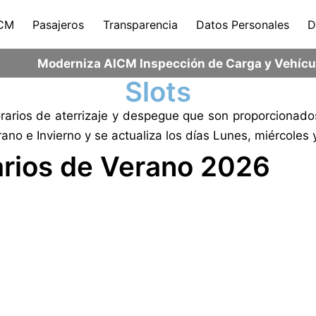
CM
Pasajeros
Transparencia
Datos Personales
D
Moderniza AICM Inspección de Carga y Vehícul
Slots
horarios de aterrizaje y despegue que son proporcionado
o e Invierno y se actualiza los días Lunes, miércoles y
arios de Verano 2026