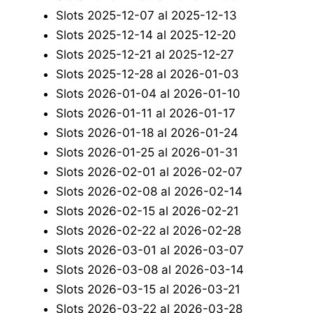
Slots 2025-12-07 al 2025-12-13
Slots 2025-12-14 al 2025-12-20
Slots 2025-12-21 al 2025-12-27
Slots 2025-12-28 al 2026-01-03
Slots 2026-01-04 al 2026-01-10
Slots 2026-01-11 al 2026-01-17
Slots 2026-01-18 al 2026-01-24
Slots 2026-01-25 al 2026-01-31
Slots 2026-02-01 al 2026-02-07
Slots 2026-02-08 al 2026-02-14
Slots 2026-02-15 al 2026-02-21
Slots 2026-02-22 al 2026-02-28
Slots 2026-03-01 al 2026-03-07
Slots 2026-03-08 al 2026-03-14
Slots 2026-03-15 al 2026-03-21
Slots 2026-03-22 al 2026-03-28