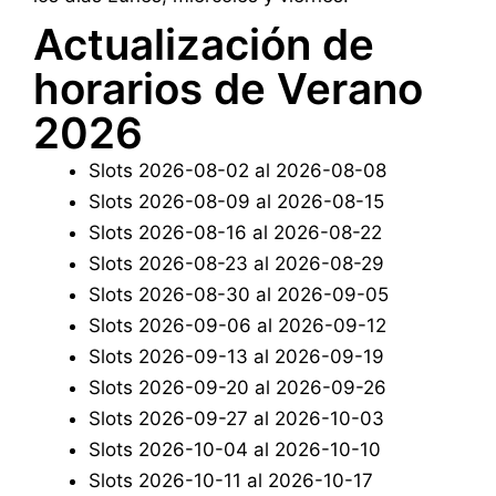
Actualización de
horarios de Verano
2026
Slots 2026-08-02 al 2026-08-08
Slots 2026-08-09 al 2026-08-15
Slots 2026-08-16 al 2026-08-22
Slots 2026-08-23 al 2026-08-29
Slots 2026-08-30 al 2026-09-05
Slots 2026-09-06 al 2026-09-12
Slots 2026-09-13 al 2026-09-19
Slots 2026-09-20 al 2026-09-26
Slots 2026-09-27 al 2026-10-03
Slots 2026-10-04 al 2026-10-10
Slots 2026-10-11 al 2026-10-17