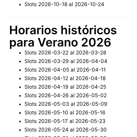
Slots 2026-10-18 al 2026-10-24
Horarios históricos
para Verano 2026
Slots 2026-03-22 al 2026-03-28
Slots 2026-03-29 al 2026-04-04
Slots 2026-04-05 al 2026-04-11
Slots 2026-04-12 al 2026-04-18
Slots 2026-04-19 al 2026-04-25
Slots 2026-04-26 al 2026-05-02
Slots 2026-05-03 al 2026-05-09
Slots 2026-05-10 al 2026-05-16
Slots 2026-05-17 al 2026-05-23
Slots 2026-05-24 al 2026-05-30