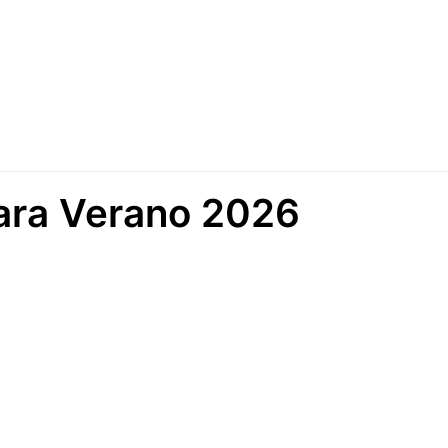
para Verano 2026