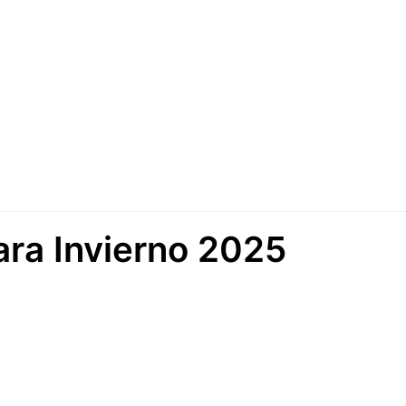
ara Invierno 2025