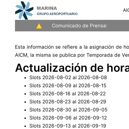
Saltar
AI
al
contenido
Aeropuerto
Comunicado de Prensa:
Internacional
de
Esta información se refiere a la asignación de 
la
AICM, la misma se publica por Temporada de Veran
Ciudad
de
Actualización de hor
México
Slots 2026-08-02 al 2026-08-08
Slots 2026-08-09 al 2026-08-15
Slots 2026-08-16 al 2026-08-22
Slots 2026-08-23 al 2026-08-29
Slots 2026-08-30 al 2026-09-05
Slots 2026-09-06 al 2026-09-12
Slots 2026-09-13 al 2026-09-19