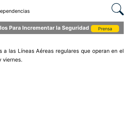
ependencias
os Para Incrementar la Seguridad
Prensa
s a las Líneas Aéreas regulares que operan en el
 viernes.