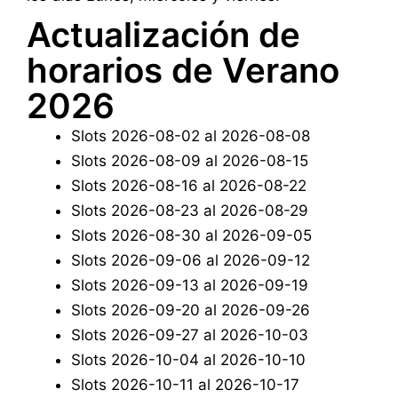
Actualización de
horarios de Verano
2026
Slots 2026-08-02 al 2026-08-08
Slots 2026-08-09 al 2026-08-15
Slots 2026-08-16 al 2026-08-22
Slots 2026-08-23 al 2026-08-29
Slots 2026-08-30 al 2026-09-05
Slots 2026-09-06 al 2026-09-12
Slots 2026-09-13 al 2026-09-19
Slots 2026-09-20 al 2026-09-26
Slots 2026-09-27 al 2026-10-03
Slots 2026-10-04 al 2026-10-10
Slots 2026-10-11 al 2026-10-17