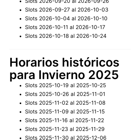
Slots 2026-09-20 al 2026-09-26
Slots 2026-09-27 al 2026-10-03
Slots 2026-10-04 al 2026-10-10
Slots 2026-10-11 al 2026-10-17
Slots 2026-10-18 al 2026-10-24
Horarios históricos
para Invierno 2025
Slots 2025-10-19 al 2025-10-25
Slots 2025-10-26 al 2025-11-01
Slots 2025-11-02 al 2025-11-08
Slots 2025-11-09 al 2025-11-15
Slots 2025-11-16 al 2025-11-22
Slots 2025-11-23 al 2025-11-29
Slots 2025-11-30 al 2025-12-06