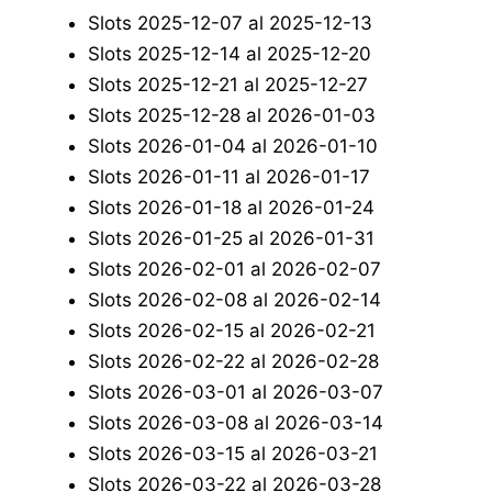
Slots 2025-12-07 al 2025-12-13
Slots 2025-12-14 al 2025-12-20
Slots 2025-12-21 al 2025-12-27
Slots 2025-12-28 al 2026-01-03
Slots 2026-01-04 al 2026-01-10
Slots 2026-01-11 al 2026-01-17
Slots 2026-01-18 al 2026-01-24
Slots 2026-01-25 al 2026-01-31
Slots 2026-02-01 al 2026-02-07
Slots 2026-02-08 al 2026-02-14
Slots 2026-02-15 al 2026-02-21
Slots 2026-02-22 al 2026-02-28
Slots 2026-03-01 al 2026-03-07
Slots 2026-03-08 al 2026-03-14
Slots 2026-03-15 al 2026-03-21
Slots 2026-03-22 al 2026-03-28