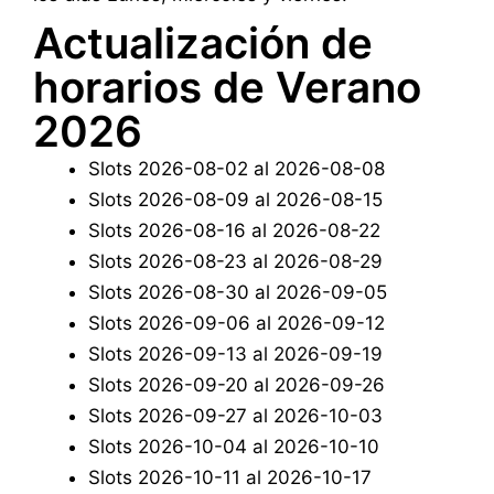
Actualización de
horarios de Verano
2026
Slots 2026-08-02 al 2026-08-08
Slots 2026-08-09 al 2026-08-15
Slots 2026-08-16 al 2026-08-22
Slots 2026-08-23 al 2026-08-29
Slots 2026-08-30 al 2026-09-05
Slots 2026-09-06 al 2026-09-12
Slots 2026-09-13 al 2026-09-19
Slots 2026-09-20 al 2026-09-26
Slots 2026-09-27 al 2026-10-03
Slots 2026-10-04 al 2026-10-10
Slots 2026-10-11 al 2026-10-17