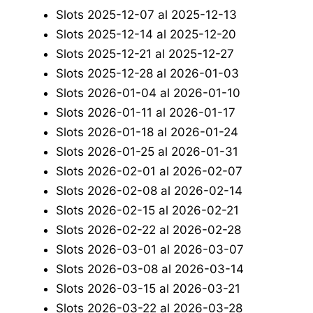
Slots 2025-12-07 al 2025-12-13
Slots 2025-12-14 al 2025-12-20
Slots 2025-12-21 al 2025-12-27
Slots 2025-12-28 al 2026-01-03
Slots 2026-01-04 al 2026-01-10
Slots 2026-01-11 al 2026-01-17
Slots 2026-01-18 al 2026-01-24
Slots 2026-01-25 al 2026-01-31
Slots 2026-02-01 al 2026-02-07
Slots 2026-02-08 al 2026-02-14
Slots 2026-02-15 al 2026-02-21
Slots 2026-02-22 al 2026-02-28
Slots 2026-03-01 al 2026-03-07
Slots 2026-03-08 al 2026-03-14
Slots 2026-03-15 al 2026-03-21
Slots 2026-03-22 al 2026-03-28