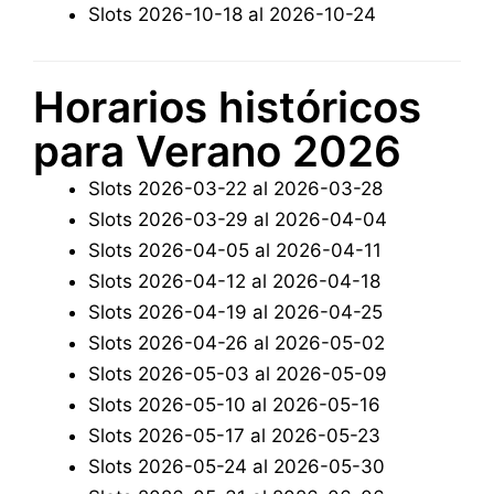
Slots 2026-10-18 al 2026-10-24
Horarios históricos
para Verano 2026
Slots 2026-03-22 al 2026-03-28
Slots 2026-03-29 al 2026-04-04
Slots 2026-04-05 al 2026-04-11
Slots 2026-04-12 al 2026-04-18
Slots 2026-04-19 al 2026-04-25
Slots 2026-04-26 al 2026-05-02
Slots 2026-05-03 al 2026-05-09
Slots 2026-05-10 al 2026-05-16
Slots 2026-05-17 al 2026-05-23
Slots 2026-05-24 al 2026-05-30