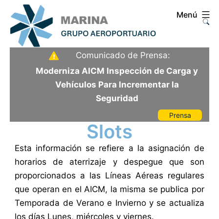
Saltar
Menú
al
contenido
Aeropuerto
Comunicado de Prensa:
Internacional
Moderniza AICM Inspección de Carga y
de
Vehículos Para Incrementar la
la
Seguridad
Ciudad
Prensa
de
Slots
México
Esta información se refiere a la asignación de
horarios de aterrizaje y despegue que son
proporcionados a las Líneas Aéreas regulares
que operan en el AICM, la misma se publica por
Temporada de Verano e Invierno y se actualiza
los días Lunes, miércoles y viernes.