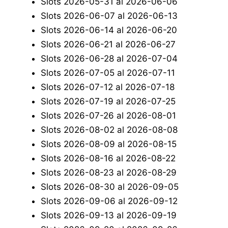
Slots 2026-05-31 al 2026-06-06
Slots 2026-06-07 al 2026-06-13
Slots 2026-06-14 al 2026-06-20
Slots 2026-06-21 al 2026-06-27
Slots 2026-06-28 al 2026-07-04
Slots 2026-07-05 al 2026-07-11
Slots 2026-07-12 al 2026-07-18
Slots 2026-07-19 al 2026-07-25
Slots 2026-07-26 al 2026-08-01
Slots 2026-08-02 al 2026-08-08
Slots 2026-08-09 al 2026-08-15
Slots 2026-08-16 al 2026-08-22
Slots 2026-08-23 al 2026-08-29
Slots 2026-08-30 al 2026-09-05
Slots 2026-09-06 al 2026-09-12
Slots 2026-09-13 al 2026-09-19