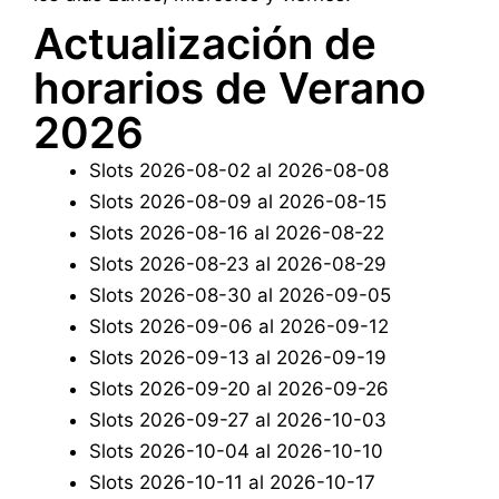
Actualización de
horarios de Verano
2026
Slots 2026-08-02 al 2026-08-08
Slots 2026-08-09 al 2026-08-15
Slots 2026-08-16 al 2026-08-22
Slots 2026-08-23 al 2026-08-29
Slots 2026-08-30 al 2026-09-05
Slots 2026-09-06 al 2026-09-12
Slots 2026-09-13 al 2026-09-19
Slots 2026-09-20 al 2026-09-26
Slots 2026-09-27 al 2026-10-03
Slots 2026-10-04 al 2026-10-10
Slots 2026-10-11 al 2026-10-17