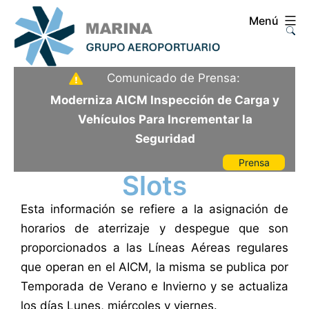
Saltar
Menú
al
contenido
Aeropuerto
Comunicado de Prensa:
Internacional
Moderniza AICM Inspección de Carga y
de
Vehículos Para Incrementar la
la
Seguridad
Ciudad
Prensa
de
Slots
México
Esta información se refiere a la asignación de
horarios de aterrizaje y despegue que son
proporcionados a las Líneas Aéreas regulares
que operan en el AICM, la misma se publica por
Temporada de Verano e Invierno y se actualiza
los días Lunes, miércoles y viernes.