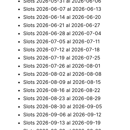
Slots 2026-05-31 al 2026-06-06
Slots 2026-06-07 al 2026-06-13
Slots 2026-06-14 al 2026-06-20
Slots 2026-06-21 al 2026-06-27
Slots 2026-06-28 al 2026-07-04
Slots 2026-07-05 al 2026-07-11
Slots 2026-07-12 al 2026-07-18
Slots 2026-07-19 al 2026-07-25
Slots 2026-07-26 al 2026-08-01
Slots 2026-08-02 al 2026-08-08
Slots 2026-08-09 al 2026-08-15
Slots 2026-08-16 al 2026-08-22
Slots 2026-08-23 al 2026-08-29
Slots 2026-08-30 al 2026-09-05
Slots 2026-09-06 al 2026-09-12
Slots 2026-09-13 al 2026-09-19