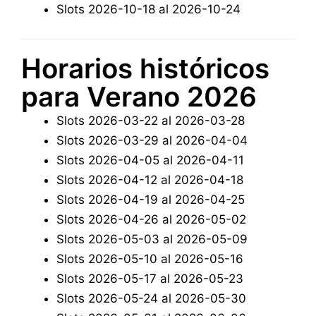
Slots 2026-10-18 al 2026-10-24
Horarios históricos
para Verano 2026
Slots 2026-03-22 al 2026-03-28
Slots 2026-03-29 al 2026-04-04
Slots 2026-04-05 al 2026-04-11
Slots 2026-04-12 al 2026-04-18
Slots 2026-04-19 al 2026-04-25
Slots 2026-04-26 al 2026-05-02
Slots 2026-05-03 al 2026-05-09
Slots 2026-05-10 al 2026-05-16
Slots 2026-05-17 al 2026-05-23
Slots 2026-05-24 al 2026-05-30