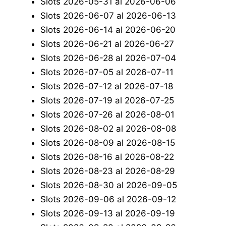
Slots 2026-05-31 al 2026-06-06
Slots 2026-06-07 al 2026-06-13
Slots 2026-06-14 al 2026-06-20
Slots 2026-06-21 al 2026-06-27
Slots 2026-06-28 al 2026-07-04
Slots 2026-07-05 al 2026-07-11
Slots 2026-07-12 al 2026-07-18
Slots 2026-07-19 al 2026-07-25
Slots 2026-07-26 al 2026-08-01
Slots 2026-08-02 al 2026-08-08
Slots 2026-08-09 al 2026-08-15
Slots 2026-08-16 al 2026-08-22
Slots 2026-08-23 al 2026-08-29
Slots 2026-08-30 al 2026-09-05
Slots 2026-09-06 al 2026-09-12
Slots 2026-09-13 al 2026-09-19