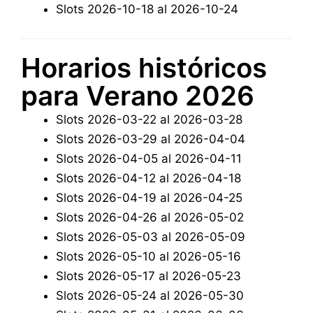
Slots 2026-10-18 al 2026-10-24
Horarios históricos
para Verano 2026
Slots 2026-03-22 al 2026-03-28
Slots 2026-03-29 al 2026-04-04
Slots 2026-04-05 al 2026-04-11
Slots 2026-04-12 al 2026-04-18
Slots 2026-04-19 al 2026-04-25
Slots 2026-04-26 al 2026-05-02
Slots 2026-05-03 al 2026-05-09
Slots 2026-05-10 al 2026-05-16
Slots 2026-05-17 al 2026-05-23
Slots 2026-05-24 al 2026-05-30