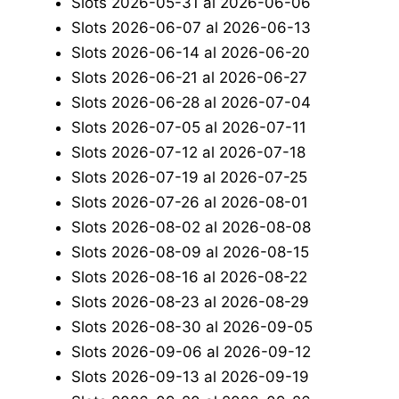
Slots 2026-05-31 al 2026-06-06
Slots 2026-06-07 al 2026-06-13
Slots 2026-06-14 al 2026-06-20
Slots 2026-06-21 al 2026-06-27
Slots 2026-06-28 al 2026-07-04
Slots 2026-07-05 al 2026-07-11
Slots 2026-07-12 al 2026-07-18
Slots 2026-07-19 al 2026-07-25
Slots 2026-07-26 al 2026-08-01
Slots 2026-08-02 al 2026-08-08
Slots 2026-08-09 al 2026-08-15
Slots 2026-08-16 al 2026-08-22
Slots 2026-08-23 al 2026-08-29
Slots 2026-08-30 al 2026-09-05
Slots 2026-09-06 al 2026-09-12
Slots 2026-09-13 al 2026-09-19