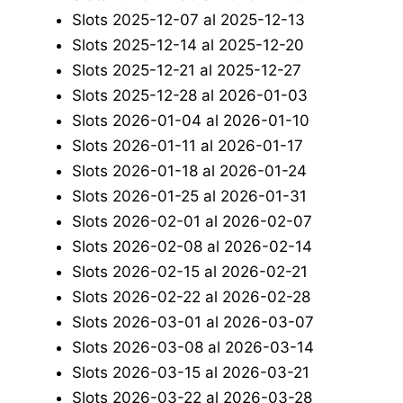
Slots 2025-12-07 al 2025-12-13
Slots 2025-12-14 al 2025-12-20
Slots 2025-12-21 al 2025-12-27
Slots 2025-12-28 al 2026-01-03
Slots 2026-01-04 al 2026-01-10
Slots 2026-01-11 al 2026-01-17
Slots 2026-01-18 al 2026-01-24
Slots 2026-01-25 al 2026-01-31
Slots 2026-02-01 al 2026-02-07
Slots 2026-02-08 al 2026-02-14
Slots 2026-02-15 al 2026-02-21
Slots 2026-02-22 al 2026-02-28
Slots 2026-03-01 al 2026-03-07
Slots 2026-03-08 al 2026-03-14
Slots 2026-03-15 al 2026-03-21
Slots 2026-03-22 al 2026-03-28