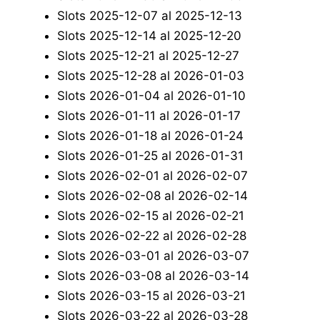
Slots 2025-12-07 al 2025-12-13
Slots 2025-12-14 al 2025-12-20
Slots 2025-12-21 al 2025-12-27
Slots 2025-12-28 al 2026-01-03
Slots 2026-01-04 al 2026-01-10
Slots 2026-01-11 al 2026-01-17
Slots 2026-01-18 al 2026-01-24
Slots 2026-01-25 al 2026-01-31
Slots 2026-02-01 al 2026-02-07
Slots 2026-02-08 al 2026-02-14
Slots 2026-02-15 al 2026-02-21
Slots 2026-02-22 al 2026-02-28
Slots 2026-03-01 al 2026-03-07
Slots 2026-03-08 al 2026-03-14
Slots 2026-03-15 al 2026-03-21
Slots 2026-03-22 al 2026-03-28