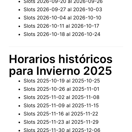
Slots 2026-09-20 al 2026-09-26
Slots 2026-09-27 al 2026-10-03
Slots 2026-10-04 al 2026-10-10
Slots 2026-10-11 al 2026-10-17
Slots 2026-10-18 al 2026-10-24
Horarios históricos
para Invierno 2025
Slots 2025-10-19 al 2025-10-25
Slots 2025-10-26 al 2025-11-01
Slots 2025-11-02 al 2025-11-08
Slots 2025-11-09 al 2025-11-15
Slots 2025-11-16 al 2025-11-22
Slots 2025-11-23 al 2025-11-29
Slots 2025-11-30 al 2025-12-06