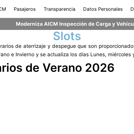
CM
Pasajeros
Transparencia
Datos Personales
D
Moderniza AICM Inspección de Carga y Vehícul
Slots
horarios de aterrizaje y despegue que son proporcionado
o e Invierno y se actualiza los días Lunes, miércoles y
arios de Verano 2026