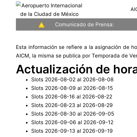
Saltar
AI
al
contenido
Aeropuerto
Comunicado de Prensa:
Internacional
de
Esta información se refiere a la asignación de 
la
AICM, la misma se publica por Temporada de Veran
Ciudad
de
Actualización de hor
México
Slots 2026-08-02 al 2026-08-08
Slots 2026-08-09 al 2026-08-15
Slots 2026-08-16 al 2026-08-22
Slots 2026-08-23 al 2026-08-29
Slots 2026-08-30 al 2026-09-05
Slots 2026-09-06 al 2026-09-12
Slots 2026-09-13 al 2026-09-19