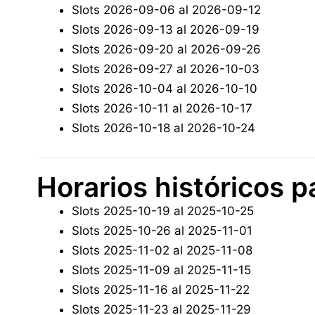
Slots 2026-09-06 al 2026-09-12
Slots 2026-09-13 al 2026-09-19
Slots 2026-09-20 al 2026-09-26
Slots 2026-09-27 al 2026-10-03
Slots 2026-10-04 al 2026-10-10
Slots 2026-10-11 al 2026-10-17
Slots 2026-10-18 al 2026-10-24
Horarios históricos p
Slots 2025-10-19 al 2025-10-25
Slots 2025-10-26 al 2025-11-01
Slots 2025-11-02 al 2025-11-08
Slots 2025-11-09 al 2025-11-15
Slots 2025-11-16 al 2025-11-22
Slots 2025-11-23 al 2025-11-29