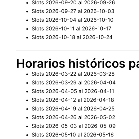
Slots 2026-09-20 al 2026-09-26
Slots 2026-09-27 al 2026-10-03
Slots 2026-10-04 al 2026-10-10
Slots 2026-10-11 al 2026-10-17
Slots 2026-10-18 al 2026-10-24
Horarios históricos 
Slots 2026-03-22 al 2026-03-28
Slots 2026-03-29 al 2026-04-04
Slots 2026-04-05 al 2026-04-11
Slots 2026-04-12 al 2026-04-18
Slots 2026-04-19 al 2026-04-25
Slots 2026-04-26 al 2026-05-02
Slots 2026-05-03 al 2026-05-09
Slots 2026-05-10 al 2026-05-16