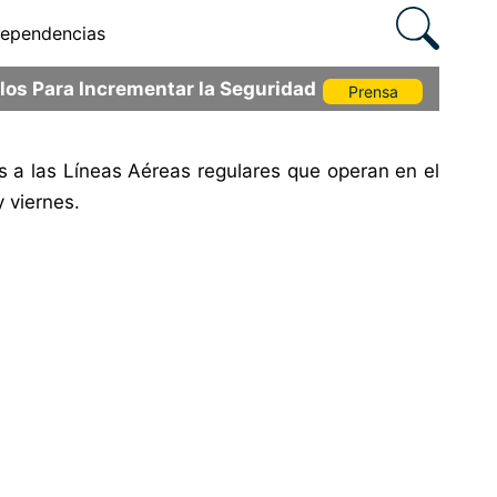
ependencias
os Para Incrementar la Seguridad
Prensa
s a las Líneas Aéreas regulares que operan en el
 viernes.