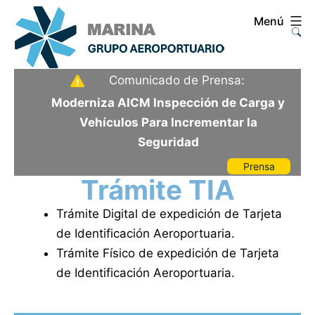
Saltar
Menú
al
contenido
Aeropuerto
Comunicado de Prensa:
Internacional
Moderniza AICM Inspección de Carga y
de
Vehículos Para Incrementar la
la
Seguridad
Ciudad
Prensa
de
Trámite TIA
México
Trámite Digital de expedición de Tarjeta
de Identificación Aeroportuaria.
Trámite Físico de expedición de Tarjeta
de Identificación Aeroportuaria.