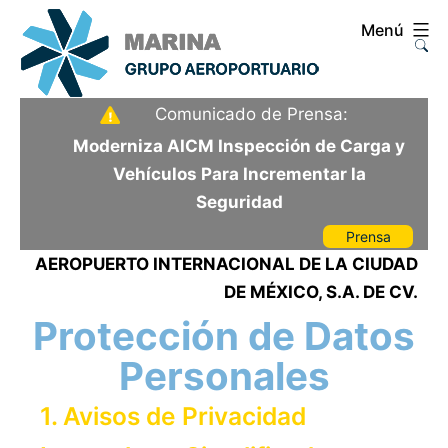
Saltar
Menú
al
contenido
Aeropuerto
Comunicado de Prensa:
Internacional
Moderniza AICM Inspección de Carga y
de
Vehículos Para Incrementar la
la
Seguridad
Ciudad
Prensa
de
AEROPUERTO INTERNACIONAL DE LA CIUDAD
México
DE MÉXICO, S.A. DE CV.
Protección de Datos
Personales
1. Avisos de Privacidad