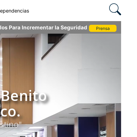
ependencias
os Para Incrementar la Seguridad
Prensa
 Benito
co.
stino"