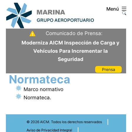
Saltar
Menú
al
contenido
Aeropuerto
Comunicado de Prensa:
Internacional
Moderniza AICM Inspección de Carga y
de
Vehículos Para Incrementar la
la
Seguridad
Ciudad
Prensa
de
Normateca
México
Marco normativo
Normateca.
© 2026 AICM. Todos los derechos reservados
Aviso de Privacidad Integral