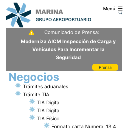
Saltar
Menú
al
contenido
Aeropuerto
Comunicado de Prensa:
Internacional
Moderniza AICM Inspección de Carga y
de
Vehículos Para Incrementar la
la
Seguridad
Ciudad
Prensa
de
Negocios
México
Trámites aduanales
Trámite TIA
TIA Digital
TIA Digital
TIA Físico
Formato carta Numeral 13.4