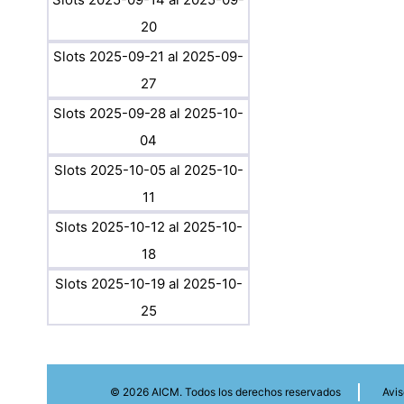
20
Slots 2025-09-21 al 2025-09-
27
Slots 2025-09-28 al 2025-10-
04
Slots 2025-10-05 al 2025-10-
11
Slots 2025-10-12 al 2025-10-
18
Slots 2025-10-19 al 2025-10-
25
© 2026 AICM. Todos los derechos reservados
Avis