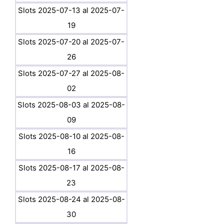
Slots 2025-07-13 al 2025-07-
19
Slots 2025-07-20 al 2025-07-
26
Slots 2025-07-27 al 2025-08-
02
Slots 2025-08-03 al 2025-08-
09
Slots 2025-08-10 al 2025-08-
16
Slots 2025-08-17 al 2025-08-
23
Slots 2025-08-24 al 2025-08-
30