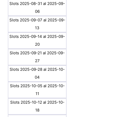
Slots 2025-08-31 al 2025-09-
06
Slots 2025-09-07 al 2025-09-
13
Slots 2025-09-14 al 2025-09-
20
Slots 2025-09-21 al 2025-09-
27
Slots 2025-09-28 al 2025-10-
04
Slots 2025-10-05 al 2025-10-
11
Slots 2025-10-12 al 2025-10-
18