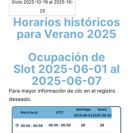
Slots 2025-10-19 al 2025-10-
25
Horarios históricos
para Verano 2025
Ocupación de
Slot 2025-06-01 al
2025-06-07
Para mayor información de clic en el registro
deseado.
domingo
lunes
Hora local
UTC
2025-06-01
2025-06-02
06:00 - 06:59
20
20
00:00 - 00:59