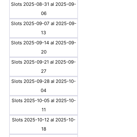
Slots 2025-08-31 al 2025-09-
06
Slots 2025-09-07 al 2025-09-
13
Slots 2025-09-14 al 2025-09-
20
Slots 2025-09-21 al 2025-09-
27
Slots 2025-09-28 al 2025-10-
04
Slots 2025-10-05 al 2025-10-
11
Slots 2025-10-12 al 2025-10-
18