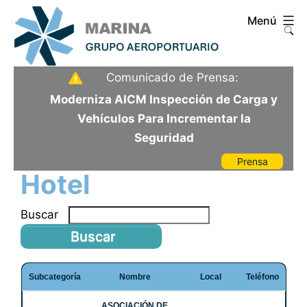
Saltar
Menú
al
contenido
Aeropuerto
Comunicado de Prensa:
Internacional
Moderniza AICM Inspección de Carga y
de
Vehículos Para Incrementar la
la
Seguridad
Ciudad
Prensa
de
Hotel
México
Buscar
Subcategoría
Nombre
Local
Teléfono
ASOCIACIÓN DE