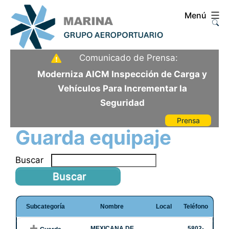
Saltar
Menú
al
contenido
Aeropuerto
Comunicado de Prensa:
Internacional
Moderniza AICM Inspección de Carga y
de
Vehículos Para Incrementar la
la
Seguridad
Ciudad
Prensa
de
Guarda equipaje
México
Buscar
Subcategoría
Nombre
Local
Teléfono
MEXICANA DE
5802-