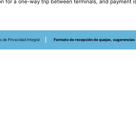
on for a one-way trip between terminals, and payment i
o de Privacidad Integral
Formato de recepción de quejas, sugerencias