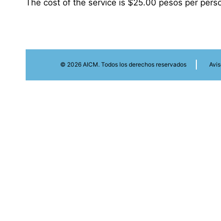
The cost of the service is $25.00 pesos per pers
© 2026 AICM. Todos los derechos reservados
Avis