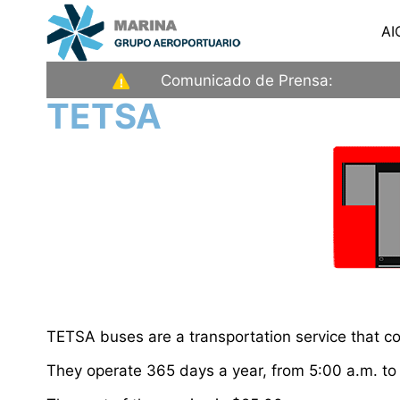
Saltar
AI
al
contenido
Aeropuerto
Comunicado de Prensa:
Internacional
TETSA
de
la
Ciudad
de
México
TETSA buses are a transportation service that con
They operate 365 days a year, from 5:00 a.m. to 