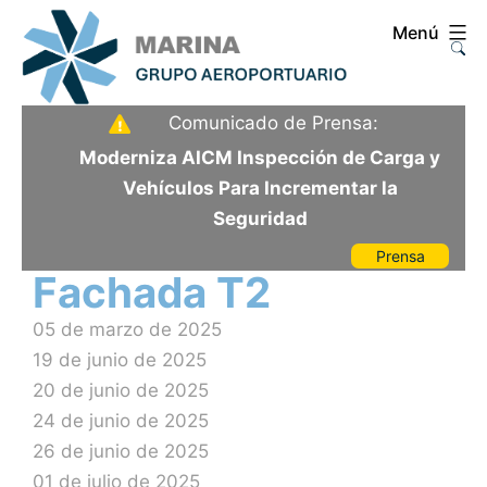
Saltar
Menú
al
contenido
Aeropuerto
Comunicado de Prensa:
Internacional
Moderniza AICM Inspección de Carga y
de
Vehículos Para Incrementar la
la
Seguridad
Ciudad
Prensa
de
Fachada T2
México
05 de marzo de 2025
19 de junio de 2025
20 de junio de 2025
24 de junio de 2025
26 de junio de 2025
01 de julio de 2025