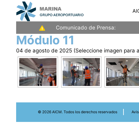
Saltar
AI
al
contenido
Aeropuerto
Comunicado de Prensa:
Internacional
Módulo 11
de
04 de agosto de 2025 (Seleccione imagen para a
la
Ciudad
de
México
© 2026 AICM. Todos los derechos reservados
Avis