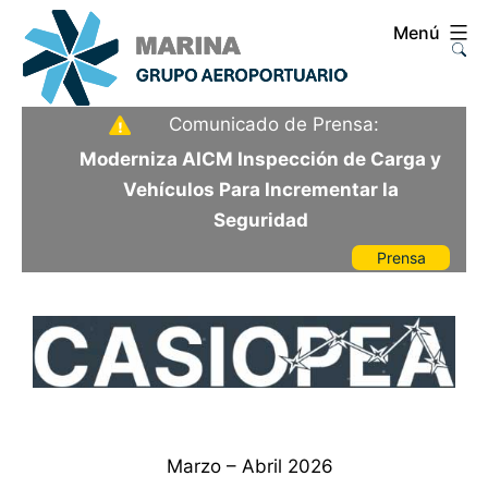
Saltar
Menú
al
contenido
Aeropuerto
Comunicado de Prensa:
Internacional
Moderniza AICM Inspección de Carga y
de
Vehículos Para Incrementar la
la
Seguridad
Ciudad
Prensa
de
Revista
México
Marzo – Abril 2026