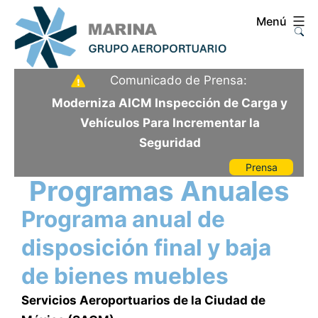
Saltar
Menú
al
contenido
Aeropuerto
Comunicado de Prensa:
Internacional
Moderniza AICM Inspección de Carga y
de
Vehículos Para Incrementar la
la
Seguridad
Ciudad
Prensa
de
Programas Anuales
México
Programa anual de
disposición final y baja
de bienes muebles
Servicios Aeroportuarios de la Ciudad de