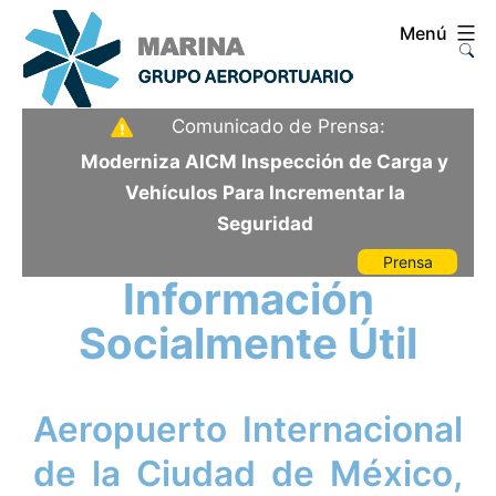
Saltar
Menú
al
contenido
Aeropuerto
Comunicado de Prensa:
Internacional
Moderniza AICM Inspección de Carga y
de
Vehículos Para Incrementar la
la
Seguridad
Ciudad
Prensa
de
Información
México
Socialmente Útil
Aeropuerto Internacional
de la Ciudad de México,