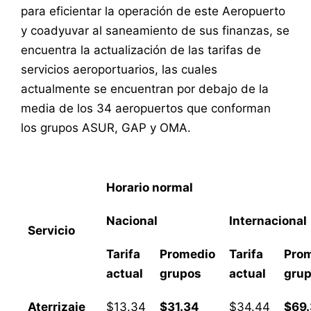
para eficientar la operación de este Aeropuerto
y coadyuvar al saneamiento de sus finanzas, se
encuentra la actualización de las tarifas de
servicios aeroportuarios, las cuales
actualmente se encuentran por debajo de la
media de los 34 aeropuertos que conforman
los grupos ASUR, GAP y OMA.
Horario normal
Nacional
Internacional
Servicio
Tarifa
Promedio
Tarifa
Pro
actual
grupos
actual
gru
Aterrizaje
$13.34
$31.34
$34.44
$69