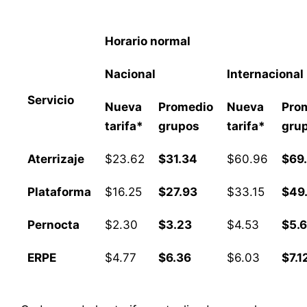
Horario normal
Nacional
Internacional
Servicio
Nueva
Promedio
Nueva
Pro
tarifa*
grupos
tarifa*
gru
Aterrizaje
$23.62
$31.34
$60.96
$69
Plataforma
$16.25
$27.93
$33.15
$49
Pernocta
$2.30
$3.23
$4.53
$5.
ERPE
$4.77
$6.36
$6.03
$7.1