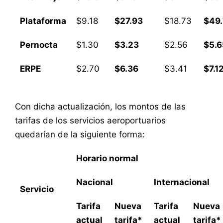
Plataforma
$9.18
$27.93
$18.73
$49.
Pernocta
$1.30
$3.23
$2.56
$5.6
ERPE
$2.70
$6.36
$3.41
$7.1
Con dicha actualización, los montos de las
tarifas de los servicios aeroportuarios
quedarían de la siguiente forma:
Horario normal
Nacional
Internacional
Servicio
Tarifa
Nueva
Tarifa
Nueva
actual
tarifa*
actual
tarifa*