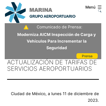
Saltar
Menú
al
contenido
Aeropuerto
Comunicado de Prensa:
Internacional
Moderniza AICM Inspección de Carga y
de
Vehículos Para Incrementar la
la
Seguridad
Ciudad
Prensa
de
ACTUALIZACIÓN DE TARIFAS DE
México
SERVICIOS AEROPORTUARIOS
Ciudad de México, a lunes 11 de diciembre de
2023.