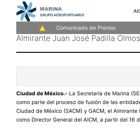
Saltar
AI
al
contenido
Aeropuerto
Comunicado de Prensa:
Internacional
Almirante Juan José Padilla Olmo
de
la
Ciudad
de
                                                             
México
Ciudad de México.-
La Secretaría de Marina (SE
como parte del proceso de fusión de las entidad
Ciudad de México (SACM) y GACM, el Almirante R
como Director General del AICM, a partir del 16 