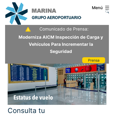
Saltar
Menú
al
contenido
Aeropuerto
Comunicado de Prensa:
Internacional
Moderniza AICM Inspección de Carga y
de
Vehículos Para Incrementar la
la
Seguridad
Ciudad
Prensa
de
México
Consulta tu