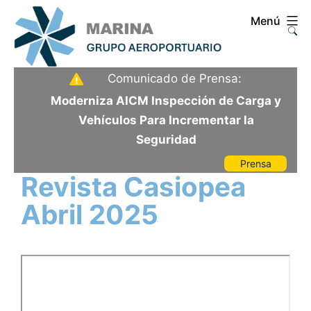
Saltar
Menú
al
contenido
Aeropuerto
Comunicado de Prensa:
Internacional
Moderniza AICM Inspección de Carga y
de
Vehículos Para Incrementar la
la
Seguridad
Ciudad
Prensa
de
Revista Casiopea
México
Abril 2025