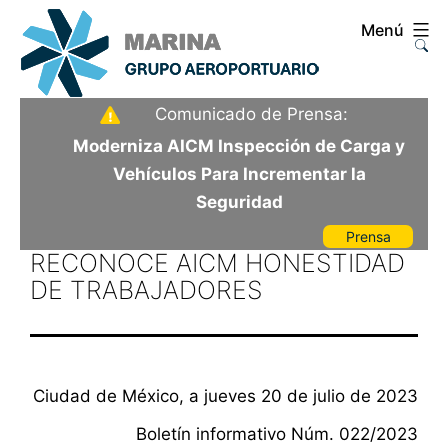
Saltar
Menú
al
contenido
Aeropuerto
Comunicado de Prensa:
Internacional
Moderniza AICM Inspección de Carga y
de
Vehículos Para Incrementar la
la
Seguridad
Ciudad
Prensa
de
RECONOCE AICM HONESTIDAD
México
DE TRABAJADORES
Ciudad de México, a jueves 20 de julio de 2023
Boletín informativo Núm. 022/2023