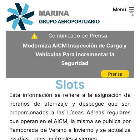
Saltar
Menú
al
contenido
Aeropuerto
Comunicado de Prensa:
Internacional
Moderniza AICM Inspección de Carga y
de
Vehículos Para Incrementar la
la
Seguridad
Ciudad
Prensa
de
Slots
México
Esta información se refiere a la asignación de
horarios de aterrizaje y despegue que son
proporcionados a las Líneas Aéreas regulares
que operan en el AICM, la misma se publica por
Temporada de Verano e Invierno y se actualiza
los días Lunes, miércoles y viernes.