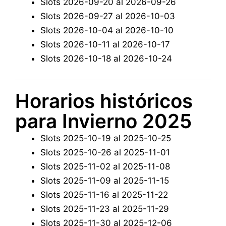
Slots 2026-09-20 al 2026-09-26
Slots 2026-09-27 al 2026-10-03
Slots 2026-10-04 al 2026-10-10
Slots 2026-10-11 al 2026-10-17
Slots 2026-10-18 al 2026-10-24
Horarios históricos
para Invierno 2025
Slots 2025-10-19 al 2025-10-25
Slots 2025-10-26 al 2025-11-01
Slots 2025-11-02 al 2025-11-08
Slots 2025-11-09 al 2025-11-15
Slots 2025-11-16 al 2025-11-22
Slots 2025-11-23 al 2025-11-29
Slots 2025-11-30 al 2025-12-06