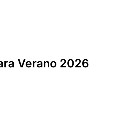
para Verano 2026