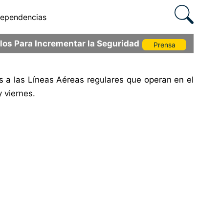
ependencias
os Para Incrementar la Seguridad
Prensa
s a las Líneas Aéreas regulares que operan en el
 viernes.