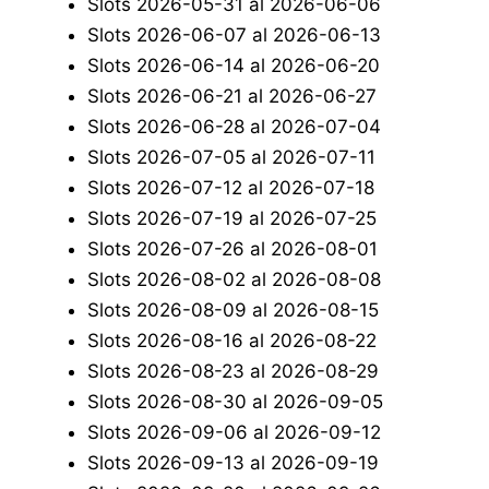
Slots 2026-05-31 al 2026-06-06
Slots 2026-06-07 al 2026-06-13
Slots 2026-06-14 al 2026-06-20
Slots 2026-06-21 al 2026-06-27
Slots 2026-06-28 al 2026-07-04
Slots 2026-07-05 al 2026-07-11
Slots 2026-07-12 al 2026-07-18
Slots 2026-07-19 al 2026-07-25
Slots 2026-07-26 al 2026-08-01
Slots 2026-08-02 al 2026-08-08
Slots 2026-08-09 al 2026-08-15
Slots 2026-08-16 al 2026-08-22
Slots 2026-08-23 al 2026-08-29
Slots 2026-08-30 al 2026-09-05
Slots 2026-09-06 al 2026-09-12
Slots 2026-09-13 al 2026-09-19