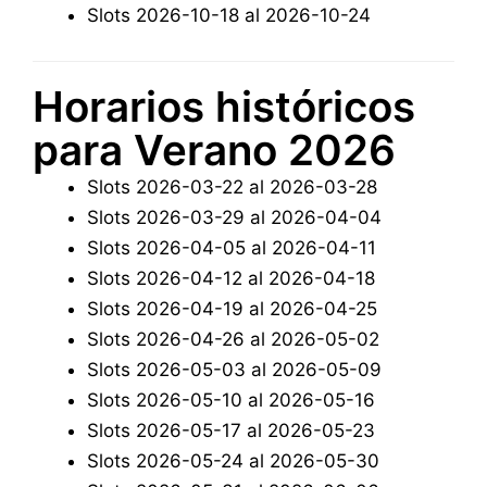
Slots 2026-10-18 al 2026-10-24
Horarios históricos
para Verano 2026
Slots 2026-03-22 al 2026-03-28
Slots 2026-03-29 al 2026-04-04
Slots 2026-04-05 al 2026-04-11
Slots 2026-04-12 al 2026-04-18
Slots 2026-04-19 al 2026-04-25
Slots 2026-04-26 al 2026-05-02
Slots 2026-05-03 al 2026-05-09
Slots 2026-05-10 al 2026-05-16
Slots 2026-05-17 al 2026-05-23
Slots 2026-05-24 al 2026-05-30