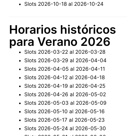
Slots 2026-10-18 al 2026-10-24
Horarios históricos
para Verano 2026
Slots 2026-03-22 al 2026-03-28
Slots 2026-03-29 al 2026-04-04
Slots 2026-04-05 al 2026-04-11
Slots 2026-04-12 al 2026-04-18
Slots 2026-04-19 al 2026-04-25
Slots 2026-04-26 al 2026-05-02
Slots 2026-05-03 al 2026-05-09
Slots 2026-05-10 al 2026-05-16
Slots 2026-05-17 al 2026-05-23
Slots 2026-05-24 al 2026-05-30