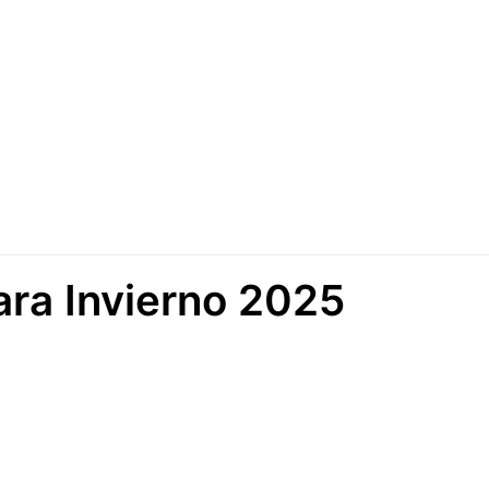
ara Invierno 2025