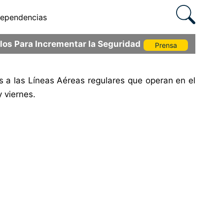
ependencias
os Para Incrementar la Seguridad
Prensa
s a las Líneas Aéreas regulares que operan en el
 viernes.