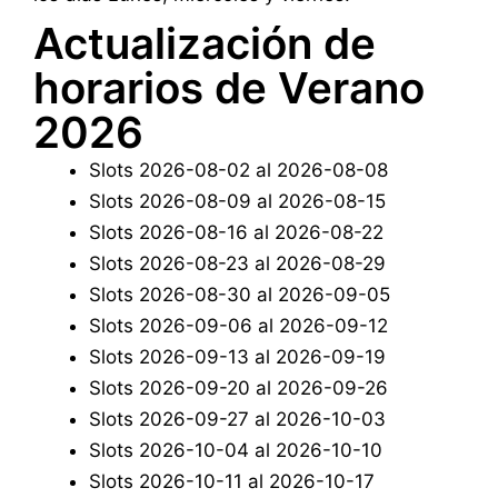
Actualización de
horarios de Verano
2026
Slots 2026-08-02 al 2026-08-08
Slots 2026-08-09 al 2026-08-15
Slots 2026-08-16 al 2026-08-22
Slots 2026-08-23 al 2026-08-29
Slots 2026-08-30 al 2026-09-05
Slots 2026-09-06 al 2026-09-12
Slots 2026-09-13 al 2026-09-19
Slots 2026-09-20 al 2026-09-26
Slots 2026-09-27 al 2026-10-03
Slots 2026-10-04 al 2026-10-10
Slots 2026-10-11 al 2026-10-17