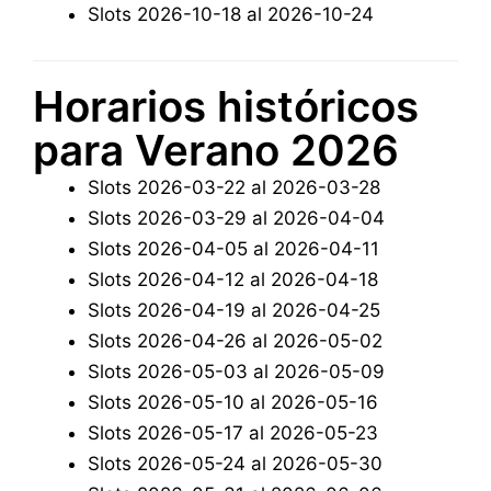
Slots 2026-10-18 al 2026-10-24
Horarios históricos
para Verano 2026
Slots 2026-03-22 al 2026-03-28
Slots 2026-03-29 al 2026-04-04
Slots 2026-04-05 al 2026-04-11
Slots 2026-04-12 al 2026-04-18
Slots 2026-04-19 al 2026-04-25
Slots 2026-04-26 al 2026-05-02
Slots 2026-05-03 al 2026-05-09
Slots 2026-05-10 al 2026-05-16
Slots 2026-05-17 al 2026-05-23
Slots 2026-05-24 al 2026-05-30