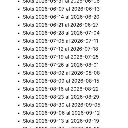
Slots 2026-05-31 al 2026-06-06
Slots 2026-06-07 al 2026-06-13
Slots 2026-06-14 al 2026-06-20
Slots 2026-06-21 al 2026-06-27
Slots 2026-06-28 al 2026-07-04
Slots 2026-07-05 al 2026-07-11
Slots 2026-07-12 al 2026-07-18
Slots 2026-07-19 al 2026-07-25
Slots 2026-07-26 al 2026-08-01
Slots 2026-08-02 al 2026-08-08
Slots 2026-08-09 al 2026-08-15
Slots 2026-08-16 al 2026-08-22
Slots 2026-08-23 al 2026-08-29
Slots 2026-08-30 al 2026-09-05
Slots 2026-09-06 al 2026-09-12
Slots 2026-09-13 al 2026-09-19