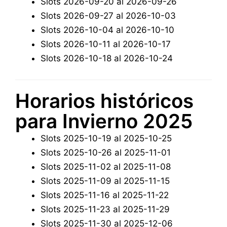
Slots 2026-09-20 al 2026-09-26
Slots 2026-09-27 al 2026-10-03
Slots 2026-10-04 al 2026-10-10
Slots 2026-10-11 al 2026-10-17
Slots 2026-10-18 al 2026-10-24
Horarios históricos
para Invierno 2025
Slots 2025-10-19 al 2025-10-25
Slots 2025-10-26 al 2025-11-01
Slots 2025-11-02 al 2025-11-08
Slots 2025-11-09 al 2025-11-15
Slots 2025-11-16 al 2025-11-22
Slots 2025-11-23 al 2025-11-29
Slots 2025-11-30 al 2025-12-06