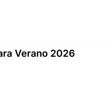
para Verano 2026