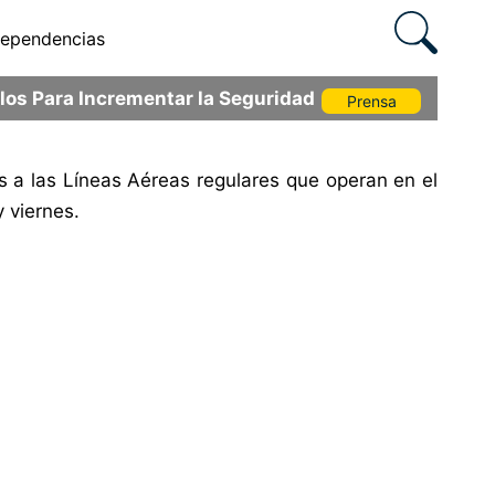
ependencias
os Para Incrementar la Seguridad
Prensa
s a las Líneas Aéreas regulares que operan en el
 viernes.