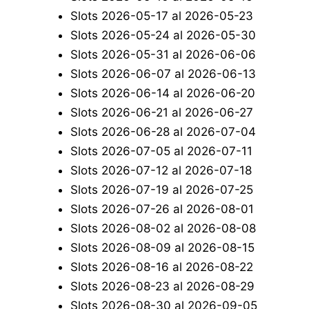
Slots 2026-05-17 al 2026-05-23
Slots 2026-05-24 al 2026-05-30
Slots 2026-05-31 al 2026-06-06
Slots 2026-06-07 al 2026-06-13
Slots 2026-06-14 al 2026-06-20
Slots 2026-06-21 al 2026-06-27
Slots 2026-06-28 al 2026-07-04
Slots 2026-07-05 al 2026-07-11
Slots 2026-07-12 al 2026-07-18
Slots 2026-07-19 al 2026-07-25
Slots 2026-07-26 al 2026-08-01
Slots 2026-08-02 al 2026-08-08
Slots 2026-08-09 al 2026-08-15
Slots 2026-08-16 al 2026-08-22
Slots 2026-08-23 al 2026-08-29
Slots 2026-08-30 al 2026-09-05