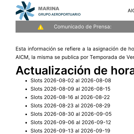
Saltar
AI
al
contenido
Aeropuerto
Comunicado de Prensa:
Internacional
de
Esta información se refiere a la asignación de 
la
AICM, la misma se publica por Temporada de Veran
Ciudad
de
Actualización de hor
México
Slots 2026-08-02 al 2026-08-08
Slots 2026-08-09 al 2026-08-15
Slots 2026-08-16 al 2026-08-22
Slots 2026-08-23 al 2026-08-29
Slots 2026-08-30 al 2026-09-05
Slots 2026-09-06 al 2026-09-12
Slots 2026-09-13 al 2026-09-19