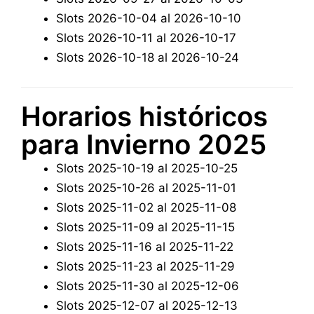
Slots 2026-10-04 al 2026-10-10
Slots 2026-10-11 al 2026-10-17
Slots 2026-10-18 al 2026-10-24
Horarios históricos
para Invierno 2025
Slots 2025-10-19 al 2025-10-25
Slots 2025-10-26 al 2025-11-01
Slots 2025-11-02 al 2025-11-08
Slots 2025-11-09 al 2025-11-15
Slots 2025-11-16 al 2025-11-22
Slots 2025-11-23 al 2025-11-29
Slots 2025-11-30 al 2025-12-06
Slots 2025-12-07 al 2025-12-13