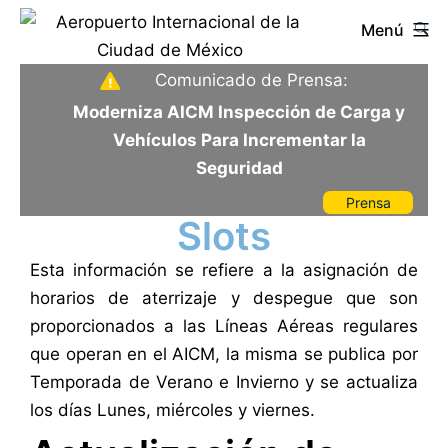
Saltar
Menú
al
contenido
Aeropuerto
Comunicado de Prensa:
Internacional
Moderniza AICM Inspección de Carga y
de
Vehículos Para Incrementar la
la
Seguridad
Ciudad
Prensa
de
Slots
México
Esta información se refiere a la asignación de
horarios de aterrizaje y despegue que son
proporcionados a las Líneas Aéreas regulares
que operan en el AICM, la misma se publica por
Temporada de Verano e Invierno y se actualiza
los días Lunes, miércoles y viernes.