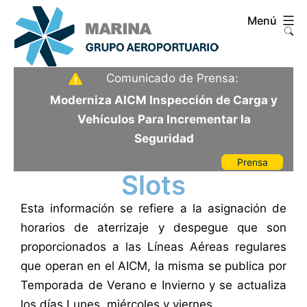
Saltar
Menú
al
contenido
Aeropuerto
Comunicado de Prensa:
Internacional
Moderniza AICM Inspección de Carga y
de
Vehículos Para Incrementar la
la
Seguridad
Ciudad
Prensa
de
Slots
México
Esta información se refiere a la asignación de
horarios de aterrizaje y despegue que son
proporcionados a las Líneas Aéreas regulares
que operan en el AICM, la misma se publica por
Temporada de Verano e Invierno y se actualiza
los días Lunes, miércoles y viernes.