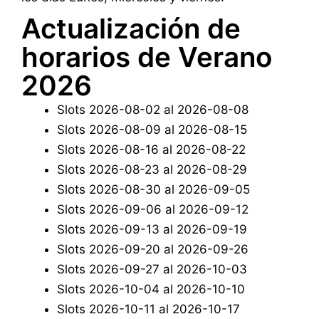
Actualización de
horarios de Verano
2026
Slots 2026-08-02 al 2026-08-08
Slots 2026-08-09 al 2026-08-15
Slots 2026-08-16 al 2026-08-22
Slots 2026-08-23 al 2026-08-29
Slots 2026-08-30 al 2026-09-05
Slots 2026-09-06 al 2026-09-12
Slots 2026-09-13 al 2026-09-19
Slots 2026-09-20 al 2026-09-26
Slots 2026-09-27 al 2026-10-03
Slots 2026-10-04 al 2026-10-10
Slots 2026-10-11 al 2026-10-17